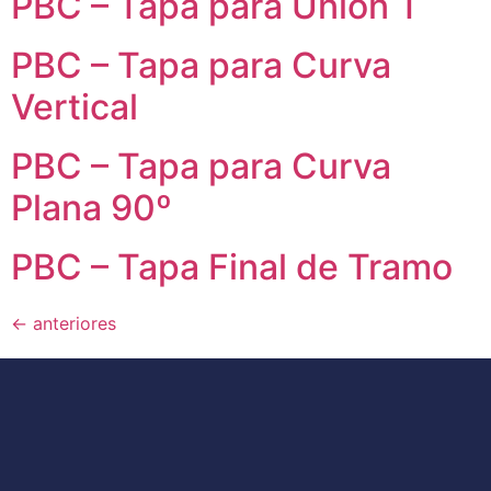
PBC – Tapa para Unión T
PBC – Tapa para Curva
Vertical
PBC – Tapa para Curva
Plana 90º
PBC – Tapa Final de Tramo
←
anteriores