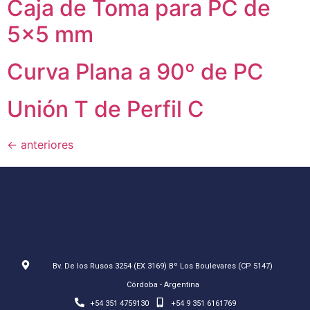
Caja de Toma para PC de
5×5 mm
Curva Plana a 90º de PC
Unión T de Perfil C
←
anteriores
Bv. De los Rusos 3254 (EX 3169) Bº Los Boulevares (CP 5147)
Córdoba - Argentina
+54 351 4759130
+54 9 351 6161769